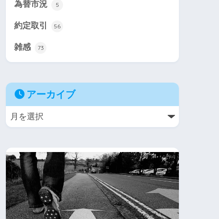
為替市況
5
約定取引
56
雑感
73
アーカイブ