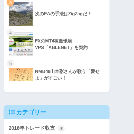
3
次のEAの手法はZigZagだ！
4
FXのMT4稼働環境
VPS「ABLENET」を契約
5
NMB48山本彩さんが歌う「愛せ
よ」がすごい！
カテゴリー
2016年トレード収支
13