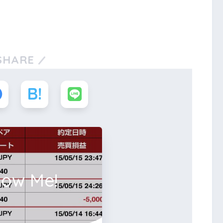
SHARE
low Me!