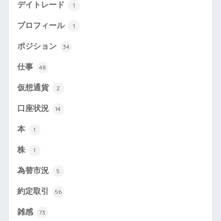
デイトレード
1
プロフィール
1
ポジション
34
仕事
48
仮想通貨
2
口座状況
14
本
1
株
1
為替市況
5
約定取引
56
雑感
73