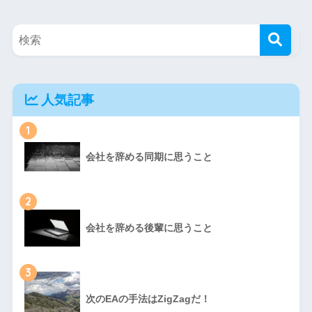
人気記事
1
会社を辞める同期に思うこと
2
会社を辞める後輩に思うこと
3
次のEAの手法はZigZagだ！