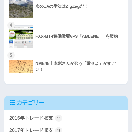
次のEAの手法はZigZagだ！
4
FXのMT4稼働環境VPS「ABLENET」を契約
5
NMB48山本彩さんが歌う「愛せよ」がすご
い！
カテゴリー
2016年トレード収支
13
2017年トレード収支
13