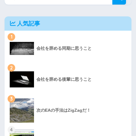
人気記事
1
会社を辞める同期に思うこと
2
会社を辞める後輩に思うこと
3
次のEAの手法はZigZagだ！
4