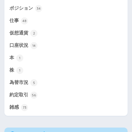
ポジション
34
仕事
48
仮想通貨
2
口座状況
14
本
1
株
1
為替市況
5
約定取引
56
雑感
73