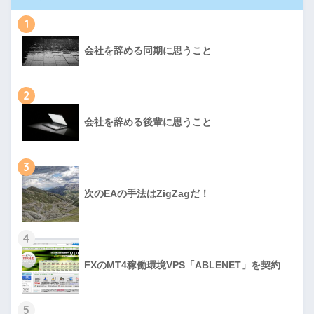
1
会社を辞める同期に思うこと
2
会社を辞める後輩に思うこと
3
次のEAの手法はZigZagだ！
4
FXのMT4稼働環境VPS「ABLENET」を契約
5