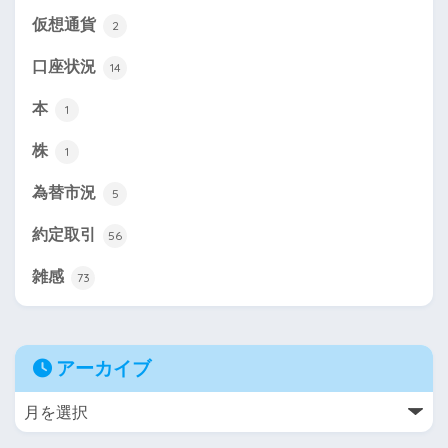
仮想通貨
2
口座状況
14
本
1
株
1
為替市況
5
約定取引
56
雑感
73
アーカイブ