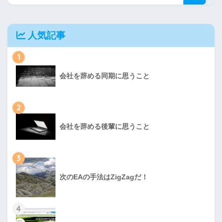
人気記事
1
会社を辞める同期に思うこと
2
会社を辞める後輩に思うこと
3
次のEAの手法はZigZagだ！
4