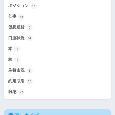
ポジション
34
仕事
48
仮想通貨
2
口座状況
14
本
1
株
1
為替市況
5
約定取引
56
雑感
73