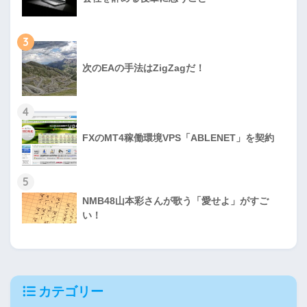
3
次のEAの手法はZigZagだ！
4
FXのMT4稼働環境VPS「ABLENET」を契約
5
NMB48山本彩さんが歌う「愛せよ」がすご
い！
カテゴリー