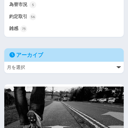
為替市況
5
約定取引
56
雑感
73
アーカイブ