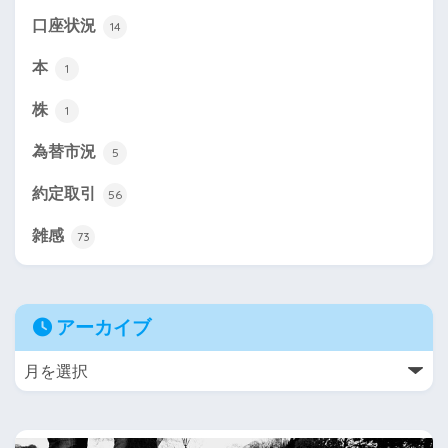
口座状況
14
本
1
株
1
為替市況
5
約定取引
56
雑感
73
アーカイブ