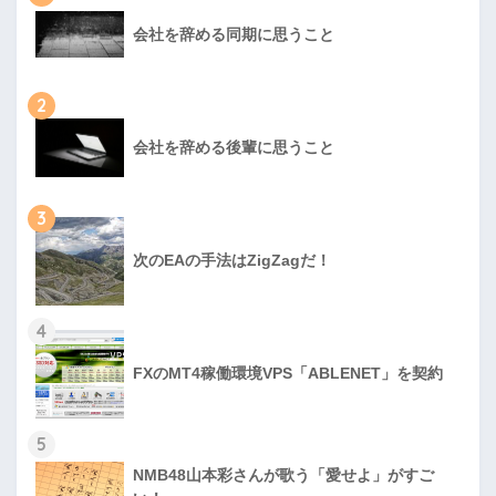
会社を辞める同期に思うこと
2
会社を辞める後輩に思うこと
3
次のEAの手法はZigZagだ！
4
FXのMT4稼働環境VPS「ABLENET」を契約
5
NMB48山本彩さんが歌う「愛せよ」がすご