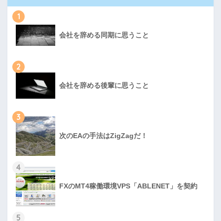
1
会社を辞める同期に思うこと
2
会社を辞める後輩に思うこと
3
次のEAの手法はZigZagだ！
4
FXのMT4稼働環境VPS「ABLENET」を契約
5