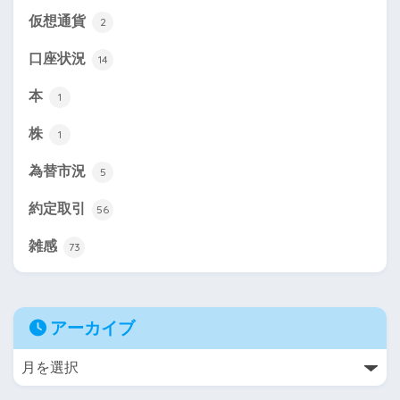
仮想通貨
2
口座状況
14
本
1
株
1
為替市況
5
約定取引
56
雑感
73
アーカイブ