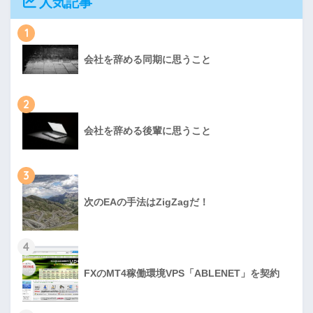
人気記事
1
会社を辞める同期に思うこと
2
会社を辞める後輩に思うこと
3
次のEAの手法はZigZagだ！
4
FXのMT4稼働環境VPS「ABLENET」を契約