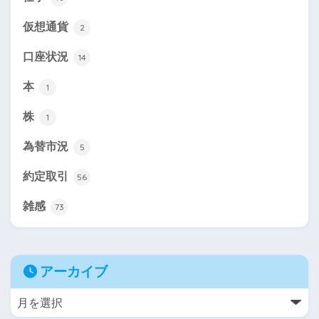
仮想通貨
2
口座状況
14
本
1
株
1
為替市況
5
約定取引
56
雑感
73
アーカイブ