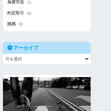
為替市況
5
約定取引
56
雑感
73
アーカイブ