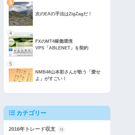
3
次のEAの手法はZigZagだ！
4
FXのMT4稼働環境
VPS「ABLENET」を契約
5
NMB48山本彩さんが歌う「愛せ
よ」がすごい！
カテゴリー
2016年トレード収支
13