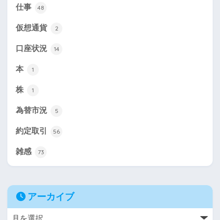
仕事
48
仮想通貨
2
口座状況
14
本
1
株
1
為替市況
5
約定取引
56
雑感
73
アーカイブ