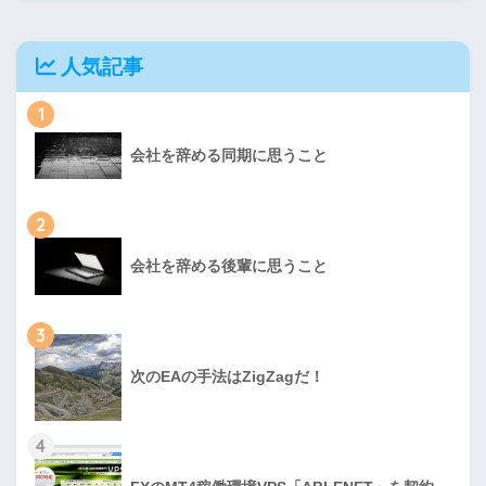
人気記事
1
会社を辞める同期に思うこと
2
会社を辞める後輩に思うこと
3
次のEAの手法はZigZagだ！
4