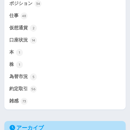
ポジション
34
仕事
48
仮想通貨
2
口座状況
14
本
1
株
1
為替市況
5
約定取引
56
雑感
73
アーカイブ