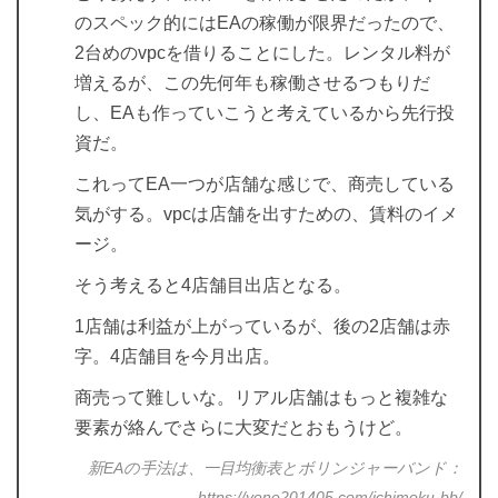
のスペック的にはEAの稼働が限界だったので、
2台めのvpcを借りることにした。レンタル料が
増えるが、この先何年も稼働させるつもりだ
し、EAも作っていこうと考えているから先行投
資だ。
これってEA一つが店舗な感じで、商売している
気がする。vpcは店舗を出すための、賃料のイメ
ージ。
そう考えると4店舗目出店となる。
1店舗は利益が上がっているが、後の2店舗は赤
字。4店舗目を今月出店。
商売って難しいな。リアル店舗はもっと複雑な
要素が絡んでさらに大変だとおもうけど。
新EAの手法は、一目均衡表とボリンジャーバンド：
https://yone201405.com/ichimoku-bb/