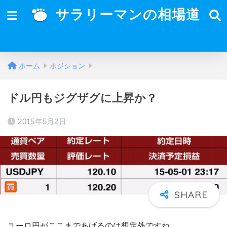
サラリーマンの相場道
ホーム
ポジション
ドル円もジグザグに上昇か？
2015年5月2日
ユーロ円がここまであげるのは想定外ですね。