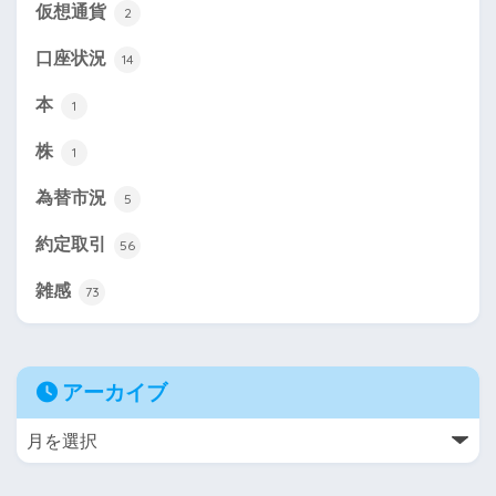
仮想通貨
2
口座状況
14
本
1
株
1
為替市況
5
約定取引
56
雑感
73
アーカイブ