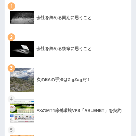
1
会社を辞める同期に思うこと
2
会社を辞める後輩に思うこと
3
次のEAの手法はZigZagだ！
4
FXのMT4稼働環境VPS「ABLENET」を契約
5