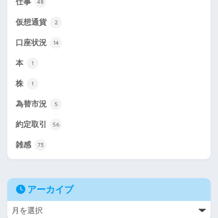
仕事
48
仮想通貨
2
口座状況
14
本
1
株
1
為替市況
5
約定取引
56
雑感
73
アーカイブ