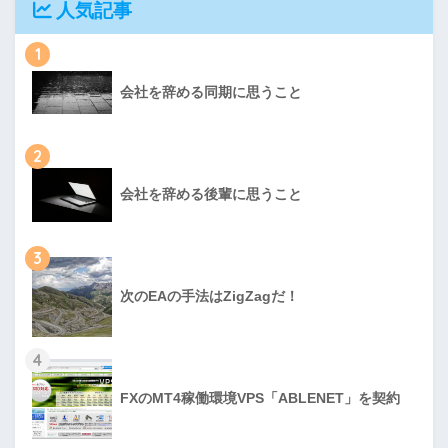
人気記事
1
会社を辞める同期に思うこと
2
会社を辞める後輩に思うこと
3
次のEAの手法はZigZagだ！
4
FXのMT4稼働環境VPS「ABLENET」を契約