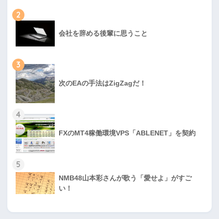
2
会社を辞める後輩に思うこと
3
次のEAの手法はZigZagだ！
4
FXのMT4稼働環境VPS「ABLENET」を契約
5
NMB48山本彩さんが歌う「愛せよ」がすご
い！