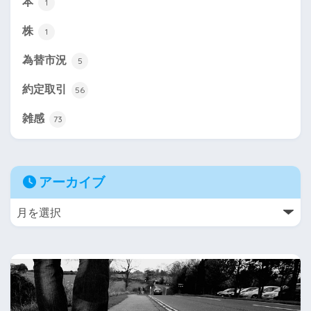
本
1
株
1
為替市況
5
約定取引
56
雑感
73
アーカイブ