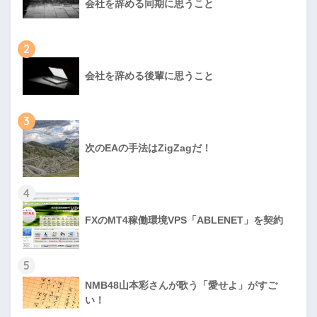
会社を辞める同期に思うこと
2
会社を辞める後輩に思うこと
3
次のEAの手法はZigZagだ！
4
FXのMT4稼働環境VPS「ABLENET」を契約
5
NMB48山本彩さんが歌う「愛せよ」がすご
い！