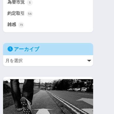
為替市況
5
約定取引
56
雑感
73
アーカイブ