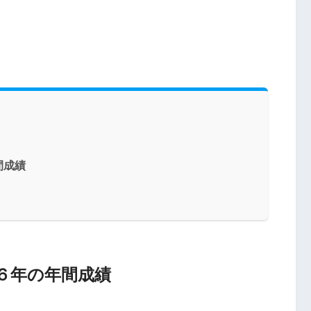
間成績
６年の年間成績