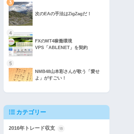
3
次のEAの手法はZigZagだ！
4
FXのMT4稼働環境
VPS「ABLENET」を契約
5
NMB48山本彩さんが歌う「愛せ
よ」がすごい！
カテゴリー
2016年トレード収支
13