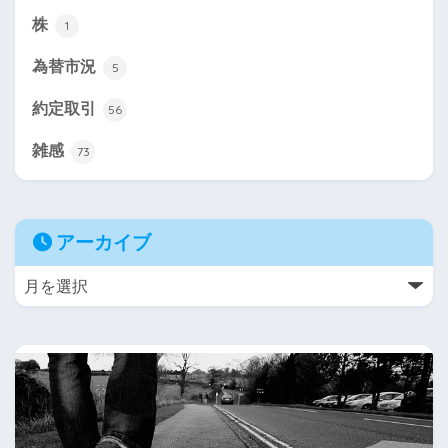
株
1
為替市況
5
約定取引
56
雑感
73
アーカイブ