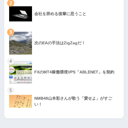
2
会社を辞める後輩に思うこと
3
次のEAの手法はZigZagだ！
4
FXのMT4稼働環境VPS「ABLENET」を契約
5
NMB48山本彩さんが歌う「愛せよ」がすご
い！