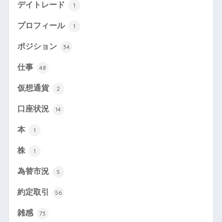
デイトレード
1
プロフィール
1
ポジション
34
仕事
48
仮想通貨
2
口座状況
14
本
1
株
1
為替市況
5
約定取引
56
雑感
73