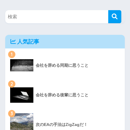
人気記事
1
会社を辞める同期に思うこと
2
会社を辞める後輩に思うこと
3
次のEAの手法はZigZagだ！