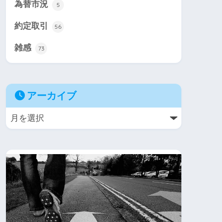
為替市況
5
約定取引
56
雑感
73
アーカイブ