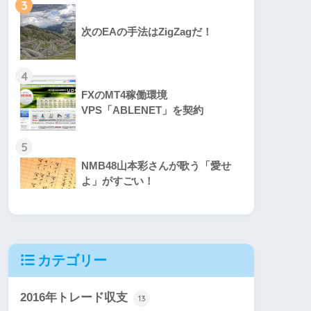
3
次のEAの手法はZigZagだ！
4
FXのMT4稼働環境
VPS「ABLENET」を契約
5
NMB48山本彩さんが歌う「愛せ
よ」がすごい！
カテゴリー
2016年トレード収支
13