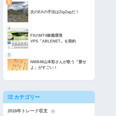
3
次のEAの手法はZigZagだ！
4
FXのMT4稼働環境
VPS「ABLENET」を契約
5
NMB48山本彩さんが歌う「愛せ
よ」がすごい！
カテゴリー
2016年トレード収支
13