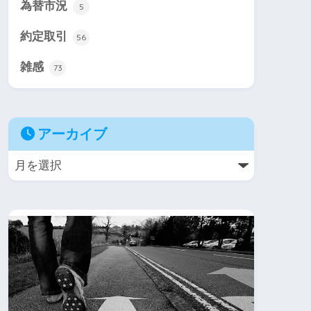
為替市況
5
約定取引
56
雑感
73
アーカイブ