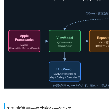
@Query / 変更
Apple
ViewModel
Reposit
Frameworks
@Observable
CRUD処
MapKit
@MainActor
ID指定バッ
PhotosUI / MKLocalSearch
UI（View）
SwiftUIが自動再描画
Map / Gallery / Calendar 等
外部APIサーバーを介さず、端末内で完結
3-2. 友達データ共有シーケンス