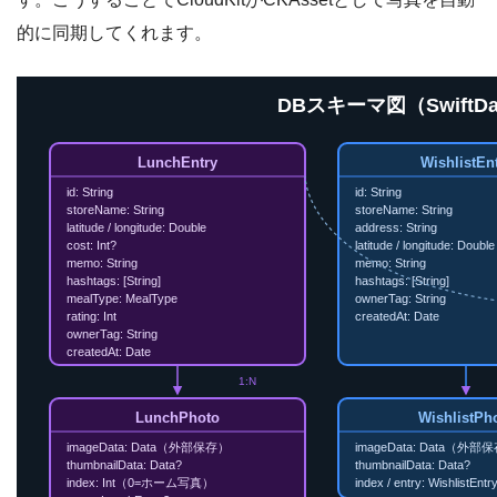
的に同期してくれます。
DBスキーマ図（SwiftDat
LunchEntry
WishlistEn
id: String
id: String
storeName: String
storeName: String
latitude / longitude: Double
address: String
cost: Int?
latitude / longitude: Double
memo: String
memo: String
hashtags: [String]
hashtags: [String]
mealType: MealType
ownerTag: String
rating: Int
createdAt: Date
ownerTag: String
createdAt: Date
1:N
LunchPhoto
WishlistPh
imageData: Data（外部保存）
imageData: Data（外部
thumbnailData: Data?
thumbnailData: Data?
index: Int（0=ホーム写真）
index / entry: WishlistEntr