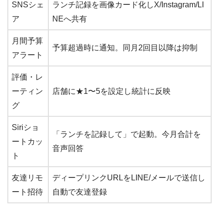
SNSシェ
ランチ記録を画像カード化しX/Instagram/LI
ア
NEへ共有
月間予算
予算超過時に通知。同月2回目以降は抑制
アラート
評価・レ
ーティン
店舗に★1〜5を設定し統計に反映
グ
Siriショ
「ランチを記録して」で起動。今月合計を
ートカッ
音声回答
ト
友達リモ
ディープリンクURLをLINE/メールで送信し
ート招待
自動で友達登録