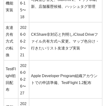
機能
6-1
新、店舗履歴候補、ハッシュタグ管理
実装
5〜
18
友達
202
共有
6-0
CKShare非対応と判明しiCloud Driveフ
方式
6-2
ァイル共有方式へ変更。マップ色分け・
の転
0〜
行きたいリスト友達タブ実装
換
21
202
TestFl
6-0
ight初
Apple Developer Program組織アカウン
6-2
回配
トでの申請準備、TestFlight 1.2配布
6〜
布
27
202