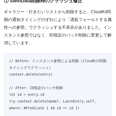
① SwiftData削除時のクラッシュ修正
ギャラリー・行きたいリストから削除すると、CloudKit同
期の通知タイミングのずれにより「遅延フォールトする属
性への参照」でクラッシュする不具合がありました。イン
スタンス参照ではなく、ID指定のバッチ削除に変更して解
消しています。
// Before: インスタンス参照による削除（CloudKit同期
タイミングでクラッシュ）

context.delete(entry)

// After: ID指定のバッチ削除

let id = entry.id

try context.delete(model: LunchEntry.self, 
where: #Predicate { $0.id == id })