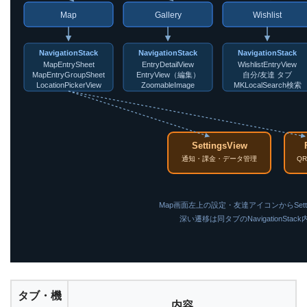
Map
Gallery
Wishlist
NavigationStack
NavigationStack
NavigationStack
MapEntrySheet
EntryDetailView
WishlistEntryView
MapEntryGroupSheet
EntryView（編集）
自分/友達 タブ
LocationPickerView
ZoomableImage
MKLocalSearch検索
SettingsView
通知・課金・データ管理
Q
Map画面左上の設定・友達アイコンからSettings 
深い遷移は同タブのNavigationSta
タブ・機
内容