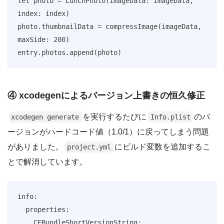
let photo = LunchPhoto(imageData: imageData, 
index: index)

photo.thumbnailData = compressImage(imageData, 
maxSide: 200)

entry.photos.append(photo)
④ xcodegenによるバージョン上書きの恒久修正
を実行するたびに
のバ
xcodegen generate
Info.plist
ージョンがハードコード値（1.0/1）に戻ってしまう問題
がありました。
にビルド変数を追加するこ
project.yml
とで解消しています。
info:

  properties:

    CFBundleShortVersionString: 