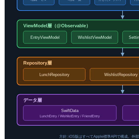
ViewModel層（@Observable）
EntryViewModel
WishlistViewModel
Setti
Repository層
LunchRepository
WishlistRepository
データ層
SwiftData
LunchEntry / WishlistEntry / FriendEntry
方針: iOS版はすべてApple標準APIで構成。