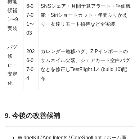
機能
6-0
SNSシェア・月間予算アラート・評価機
候補
7-0
能・Siriショートカット・年間ふりかえ
1〜9
1〜
り・友達リモート招待など全実装
実装
03
バグ
202
カレンダー遷移バグ、ZIPインポートの
修
6-0
サムネイル欠落、シェアカード空白バグ
正・
7-0
などを修正しTestFlight 1.4 (build 10)配
安定
4
布
化
9. 今後の改善候補
WidgetKit / App Intents / CoreSpotlight（ホーム画