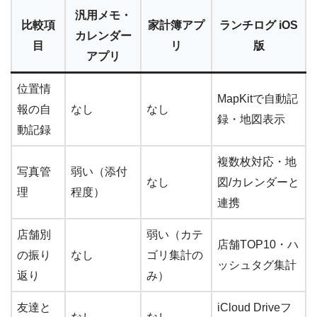
汎用メモ・
比較項
家計簿アプ
ランチログ iOS
カレンダー
目
リ
版
アプリ
位置情
MapKitで自動記
報の自
なし
なし
録・地図表示
動記録
複数枚対応・地
写真管
弱い（添付
なし
図/カレンダーと
理
程度）
連携
店舗別
弱い（カテ
店舗TOP10・ハ
の振り
なし
ゴリ集計の
ッシュタグ集計
返り
み）
友達と
iCloud Driveフ