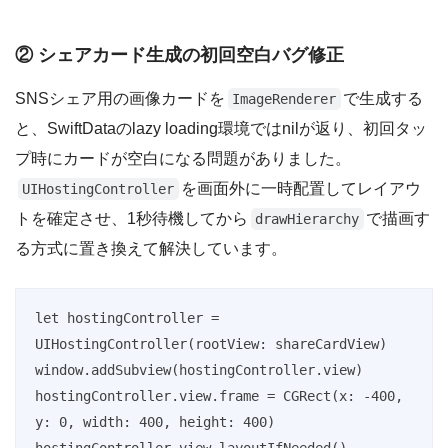
② シェアカード生成の初回空白バグ修正
SNSシェア用の画像カードを
で生成する
ImageRenderer
と、SwiftDataのlazy loading環境ではnilが返り、初回タッ
プ時にカードが空白になる問題がありました。
を画面外に一時配置してレイアウ
UIHostingController
トを確定させ、1秒待機してから
で描画す
drawHierarchy
る方式に置き換えて解決しています。
let hostingController = 
UIHostingController(rootView: shareCardView)

window.addSubview(hostingController.view)

hostingController.view.frame = CGRect(x: -400, 
y: 0, width: 400, height: 400)

hostingController.view.layoutIfNeeded()
