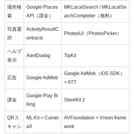
場所検
Google Places
MKLocalSearch / MKLocalSe
索
API（課金）
archCompleter（無料）
写真選
ActivityResultC
PhotosUI（PhotosPicker）
択
ontracts
ヘルプ
AlertDialog
TipKit
表示
Google AdMob（iOS SDK）
広告
Google AdMob
+ ATT
Google Play Bi
課金
StoreKit 2
lling
QRス
ML Kit + Camer
AVFoundation + Vision frame
キャン
aX
work