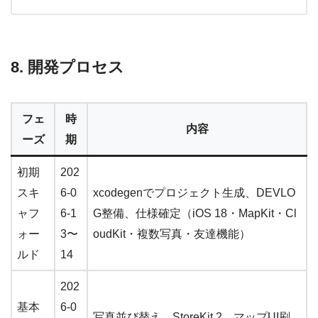
8. 開発プロセス
フェ
時
内容
ーズ
期
初期
202
スキ
6-0
xcodegenでプロジェクト生成、DEVLO
ャフ
6-1
G整備、仕様確定（iOS 18・MapKit・Cl
ォー
3〜
oudKit・複数写真・友達機能）
ルド
14
202
基本
6-0
写真並び替え、StoreKit 2、マップUI刷