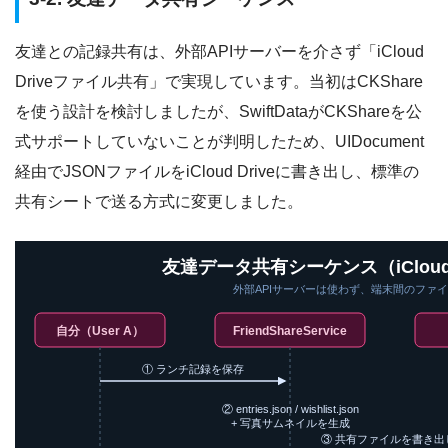
友達との記録共有は、外部APIサーバーを介さず「iCloud
Driveファイル共有」で実現しています。当初はCKShare
を使う設計を検討しましたが、SwiftDataがCKShareを公
式サポートしていないことが判明したため、UIDocument
経由でJSONファイルをiCloud Driveに書き出し、標準の
共有シートで送る方式に変更しました。
友達データ共有シーケンス（iCloud
外部APIサーバーは使わず、端末間のファ
自分（User A）
FriendShareService
① ランチ記録を保存
② entries.json / wishlist.json
+ 写真サムネイルを生成
③ 共有ファイルを書き出