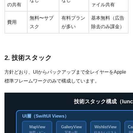
なし
なし
の共有
ァイル共有
無料〜サブ
有料プラン
基本無料（広告
費用
スク
が多い
除去のみ課金）
2. 技術スタック
方針どおり、UIからバックアップまで全レイヤーをApple
標準フレームワークのみで構成しています。
技術スタック構成（lunch-
UI層（SwiftUI Views）
MapView
GalleryView
WishlistView
Ca
地図・ピン
写真一覧
行きたいリスト
月