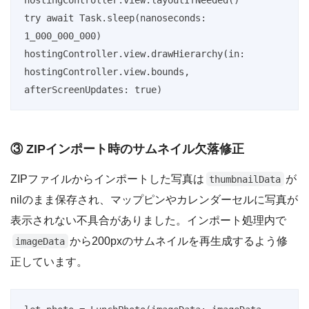
try await Task.sleep(nanoseconds: 
1_000_000_000)

hostingController.view.drawHierarchy(in: 
hostingController.view.bounds, 
afterScreenUpdates: true)
③ ZIPインポート時のサムネイル欠落修正
ZIPファイルからインポートした写真は
が
thumbnailData
nilのまま保存され、マップピンやカレンダーセルに写真が
表示されない不具合がありました。インポート処理内で
から200pxのサムネイルを再生成するよう修
imageData
正しています。