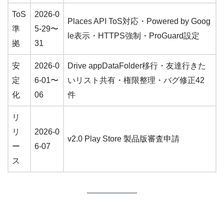
ToS
2026-0
Places API ToS対応・Powered by Goog
準
5-29〜
le表示・HTTPS強制・ProGuard設定
拠
31
安
2026-0
Drive appDataFolder移行・友達行きた
定
6-01〜
いリスト共有・権限整理・バグ修正42
化
06
件
リ
リ
2026-0
v2.0 Play Store 製品版審査申請
ー
6-07
ス