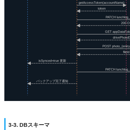
getAccessToken(accountName)
token
PATCH lunchlog_
200 
GET appDataFold
drivePhotoE
POST photo_{entryI
fileId
isSynced=true 更新
PATCH lunchlog_s
バックアップ完了通知
3-3. DBスキーマ