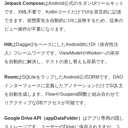
Jetpack Compose
はAndroid公式のモダンUIツールキット
です。XML不要で、KotlinコードだけでUIを宣言的に記述
できます。状態変化を自動的にUIに反映するため、従来の
ビュー操作が不要になります。
Hilt
はDagger2をベースにしたAndroid向けDI（依存性注
入）フレームワークです。ViewModelやWorkerへの依存
を自動的に解決し、テストの差し替えも容易です。
Room
はSQLiteをラップしたAndroid公式ORMです。DAO
インターフェースに定義したアノテーションだけでSQL文
を自動生成します。FlowやSuspend関数と組み合わせて
リアクティブなDBアクセスが可能です。
Google Drive API（appDataFolder）
はアプリ専用の隠し
ストレージです。ユーザーのDriveに保存されますが、ユ