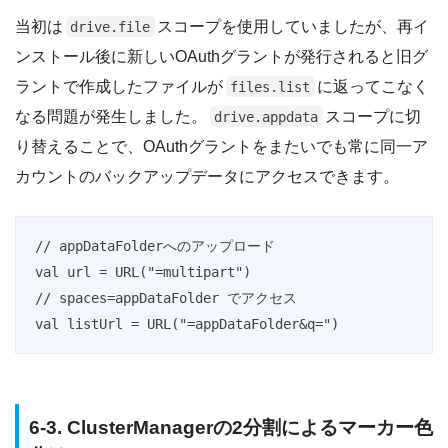
当初は
スコープを使用していましたが、再イ
drive.file
ンストール後に新しいOAuthグラントが発行されると旧グ
ラントで作成したファイルが
に返ってこなく
files.list
なる問題が発生しました。
スコープに切
drive.appdata
り替えることで、OAuthグラントをまたいでも常に同一ア
カウントのバックアップデータにアクセスできます。
// appDataFolderへのアップロード

val url = URL("=multipart")

// spaces=appDataFolder でアクセス

val listUrl = URL("=appDataFolder&q=")
6-3. ClusterManagerの2分割によるマーカー色