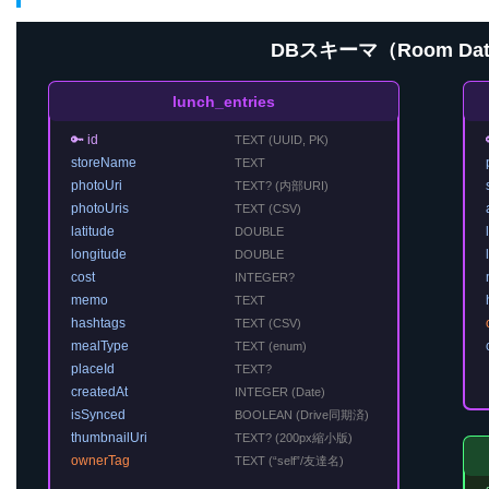
DBスキーマ（Room Data
lunch_entries
🔑 id
TEXT (UUID, PK)
storeName
TEXT
photoUri
TEXT? (内部URI)
photoUris
TEXT (CSV)
latitude
DOUBLE
longitude
DOUBLE
cost
INTEGER?
memo
TEXT
hashtags
TEXT (CSV)
mealType
TEXT (enum)
placeId
TEXT?
createdAt
INTEGER (Date)
isSynced
BOOLEAN (Drive同期済)
thumbnailUri
TEXT? (200px縮小版)
ownerTag
TEXT (“self”/友達名)