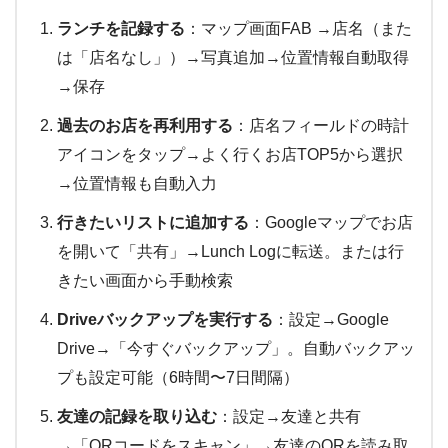
ランチを記録する
：マップ画面FAB →店名（また
は「店名なし」）→写真追加→位置情報自動取得
→保存
過去のお店を再利用する
：店名フィールドの時計
アイコンをタップ→よく行くお店TOP5から選択
→位置情報も自動入力
行きたいリストに追加する
：Googleマップでお店
を開いて「共有」→Lunch Logに転送。または行
きたい画面から手動検索
Driveバックアップを実行する
：設定→Google
Drive→「今すぐバックアップ」。自動バックアッ
プも設定可能（6時間〜7日間隔）
友達の記録を取り込む
：設定→友達と共有
→「QRコードをスキャン」→友達のQRを読み取