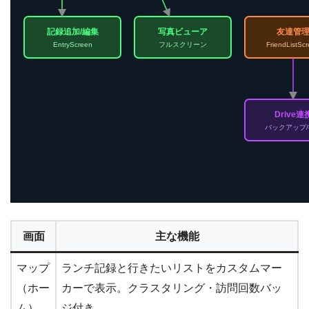
記録追加/編集
写真ビューア
友達管
EntryScreen
フルスクリーン
FriendListSc
Drive連
バックアップ/
画面
主な機能
マップ
ランチ記録と行きたいリストをカスタムマー
（ホー
カーで表示。クラスタリング・訪問回数バッ
ム）
ジ付き