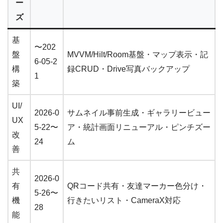
ー
ズ
基
〜202
盤
MVVM/Hilt/Room基盤・マップ表示・記
6-05-2
構
録CRUD・Drive写真バックアップ
1
築
UI/
2026-0
サムネイル事前生成・ギャラリービュー
UX
5-22〜
ア・統計画面リニューアル・ピンチズー
改
24
ム
善
共
2026-0
有
QRコード共有・友達マーカー色分け・
5-26〜
機
行きたいリスト・CameraX対応
28
能