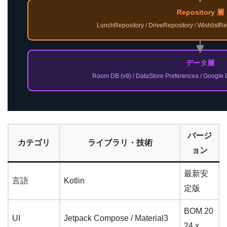
Repository 層
LunchRepository / DriveRepository / WishlistR
データ層
Room DB (v9) / DataStore Preferences / Google Dr
バージ
カテゴリ
ライブラリ・技術
ョン
最新安
言語
Kotlin
定版
BOM 20
UI
Jetpack Compose / Material3
24.x