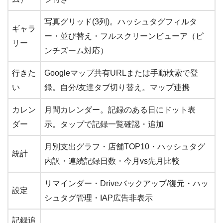
写真グリッド(3列)。ハッシュタグフィルタ
ギャラ
ー・並び替え・フルスクリーンビューア（ピ
リー
ンチズーム対応）
行きた
Googleマップ共有URLまたは手動検索で登
い
録。自分/友達タブ切り替え。マップ連携
カレン
月間カレンダー。記録のある日にドット表
ダー
示。タップで記録一覧確認・追加
月別支出グラフ・店舗TOP10・ハッシュタグ
統計
内訳・連続記録日数・今月vs先月比較
リマインダー・Driveバックアップ/復元・ハッ
設定
シュタグ管理・IAP広告非表示
記録追