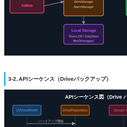
WorkManager
AdMob
AlarmManager
Local Storage
Room DB / DataStore
filesDir/images/
3-2. APIシーケンス（Driveバックアップ）
APIシーケンス図（Drive
UI/ViewModel
DriveRepository
Google 
バックアップ開始