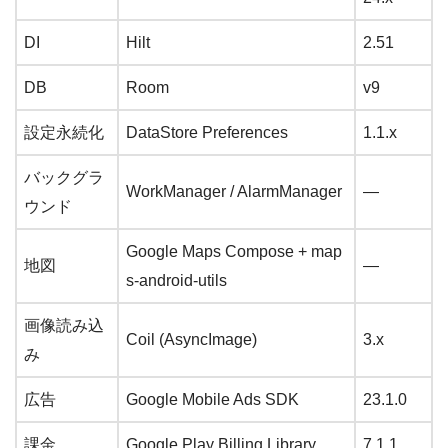
DI
Hilt
2.51
DB
Room
v9
設定永続化
DataStore Preferences
1.1.x
バックグラ
WorkManager / AlarmManager
—
ウンド
Google Maps Compose + map
地図
—
s-android-utils
画像読み込
Coil (AsyncImage)
3.x
み
広告
Google Mobile Ads SDK
23.1.0
課金
Google Play Billing Library
7.1.1