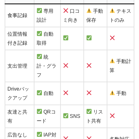
専用
口コ
手動
テキス
食事記録
設計
ミ向き
保存
トのみ
位置情報
自動
付き記録
取得
統
手動計
支出管理
計・グラ
算
フ
Driveバッ
自動
手動
クアップ
友達と共
QRコ
リス
SNS
有
ード
ト共有
広告なし
IAP対