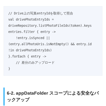
// Drive上の写真entryIdを取得して照合

val drivePhotoEntryIds = 
driveRepository.listPhotoFileIds(token).keys

entries.filter { entry ->

    !entry.isSynced || 
(entry.allPhotoUris.isNotEmpty() && entry.id 
!in drivePhotoEntryIds)

}.forEach { entry ->

    // 差分のみアップロード

}
6-2. appDataFolder スコープによる安全なバ
ックアップ