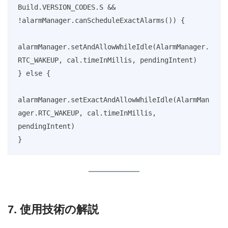
Build.VERSION_CODES.S && 
!alarmManager.canScheduleExactAlarms()) {

alarmManager.setAndAllowWhileIdle(AlarmManager.
RTC_WAKEUP, cal.timeInMillis, pendingIntent)

} else {

alarmManager.setExactAndAllowWhileIdle(AlarmMan
ager.RTC_WAKEUP, cal.timeInMillis, 
pendingIntent)

}
7. 使用技術の解説