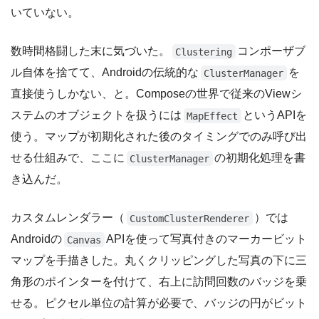
いていない。
数時間格闘した末に気づいた。
コンポーザブ
Clustering
ル自体を捨てて、Androidの伝統的な
を
ClusterManager
直接使うしかない、と。Composeの世界で従来のViewシ
ステムのオブジェクトを扱うには
というAPIを
MapEffect
使う。マップが初期化された後のタイミングでのみ呼び出
せる仕組みで、ここに
の初期化処理を書
ClusterManager
き込んだ。
カスタムレンダラー（
）では
CustomClusterRenderer
Androidの
APIを使って写真付きのマーカービット
Canvas
マップを手描きした。丸くクリッピングした写真の下に三
角形のポインターを付けて、右上に訪問回数のバッジを乗
せる。ピクセル単位の計算が必要で、バッジの円がビット