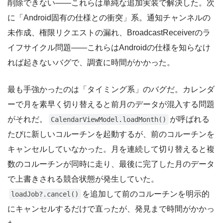
削除できない——これらは単純な追加実装で解決した。次
に「Android固有の仕様との衝突」系。通知チャンネルの
未作成、権限リクエストの漏れ、BroadcastReceiverのラ
イフサイクル問題——これらはAndroidの仕様を知らなけ
れば起きないバグで、調査に時間がかかった。
最も手強かったのは「タイミング系」のバグだ。カレンダ
ーで月を素早く切り替えると前月のデータが混入する問題
がそれだ。
が呼ばれる
CalendarViewModel.loadMonth()
たびに新しいコルーチンを起動するが、前のコルーチンを
キャンセルしていなかった。月を連続して切り替えると複
数のコルーチンが同時に走り、最後に完了した月のデータ
で上書きされる競合状態が発生していた。
を追加して前のコルーチンを明示的
loadJob?.cancel()
にキャンセルするだけで直ったが、発見まで時間がかかっ