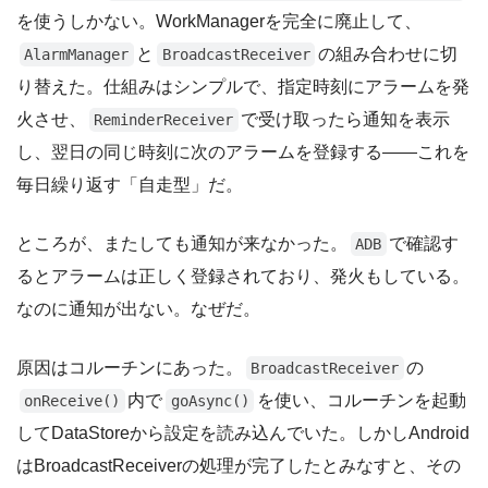
を使うしかない。WorkManagerを完全に廃止して、
と
の組み合わせに切
AlarmManager
BroadcastReceiver
り替えた。仕組みはシンプルで、指定時刻にアラームを発
火させ、
で受け取ったら通知を表示
ReminderReceiver
し、翌日の同じ時刻に次のアラームを登録する——これを
毎日繰り返す「自走型」だ。
ところが、またしても通知が来なかった。
で確認す
ADB
るとアラームは正しく登録されており、発火もしている。
なのに通知が出ない。なぜだ。
原因はコルーチンにあった。
の
BroadcastReceiver
内で
を使い、コルーチンを起動
onReceive()
goAsync()
してDataStoreから設定を読み込んでいた。しかしAndroid
はBroadcastReceiverの処理が完了したとみなすと、その