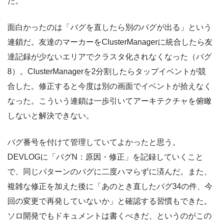
た。
面白かったのは「バグを直したら別のバグが出る」という
連鎖だ。友達のマーカーをClusterManagerに統合したら友
達記録が少ないエリアでクラスタ化されなくなった（バグ
8）。ClusterManagerを2分割したらタップイベントが競
合した。修正すると今度は別の画面でイベントが拾えなく
なった。こういう連鎖は一歩引いてアーキテクチャを俯瞰
しないと解決できない。
バグ番号を付けて管理していてよかったと思う。
DEVLOGに「バグN：原因・修正」を記録していくこと
で、同じパターンのバグに二度ハマらずに済んだ。また、
複雑な修正を加えた後に「あのとき直したバグ34の件、今
回の変更で再発していないか」と確認する習慣もできた。
ソロ開発でもドキュメントは書くべきだ、というのがこの