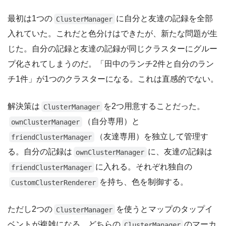
最初は1つの
に自分と友達の記録を全部
ClusterManager
入れていた。これだと色分けはできたが、新たな問題が生
じた。自分の記録と友達の記録が同じクラスターにグルー
プ化されてしまうのだ。「田中のランチ2件と自分のラン
チ1件」が1つのクラスターになる。これは直感的でない。
解決策は
を2つ用意することだった。
ClusterManager
（自分専用）と
ownClusterManager
（友達専用）を独立して管理す
friendClusterManager
る。自分の記録は
に、友達の記録は
ownClusterManager
に入れる。それぞれ独自の
friendClusterManager
を持ち、色を制御する。
CustomClusterRenderer
ただし2つの
を使うとマップのタップイ
ClusterManager
ベントが複雑になる。どちらの
のマーカ
ClusterManager