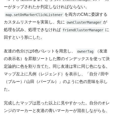
ーがタップされたか判定しなければならない。
を両方のCMに委譲する
map.setOnMarkerClickListener
カスタムリスナーを実装し、先に
が
ownClusterManager
処理を試み、処理できなければ
に
friendClusterManager
回すという形にした。
友達の色分けは6色パレットを用意し、
（友達
ownerTag
の表示名）を昇順ソートした際のインデックスを使って決
定論的に色を割り当てた。同じ友達は常に同じ色になる。
マップ左上に凡例（レジェンド）を表示し、「自分 / 田中
（ブルー）/ 山田（パープル）」のように色の意味を示し
た。
完成したマップは思った以上に見やすかった。自分のオレ
ンジのマーカーと友達の青いマーカーが混在しながらも、