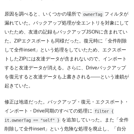
原因を調べると、いくつかの場所で
フィルタが
ownerTag
漏れていた。バックアップ処理が全エントリを対象にして
いたため、友達の記録もバックアップJSONに含まれてい
た。ZIPエクスポートも同様だった。復元時に「全件削除
して全件insert」という処理をしていたため、エクスポー
トしたZIPには友達データが含まれないので、インポート
すると友達データが消える。さらに、Driveバックアップ
を復元すると友達データも上書きされる——という連鎖が
起きていた。
修正は地道だった。バックアップ・復元・エクスポート・
インポート・Drive同期のすべての処理に
filter {
を追加していった。また「全件
it.ownerTag == "self" }
削除して全件insert」という危険な処理を廃止し、「自分