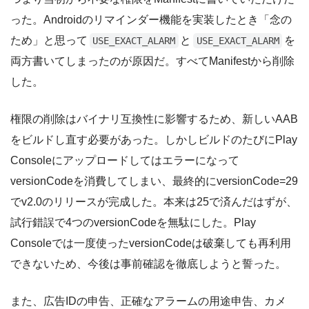
った。Androidのリマインダー機能を実装したとき「念の
ため」と思って
と
を
USE_EXACT_ALARM
USE_EXACT_ALARM
両方書いてしまったのが原因だ。すべてManifestから削除
した。
権限の削除はバイナリ互換性に影響するため、新しいAAB
をビルドし直す必要があった。しかしビルドのたびにPlay
Consoleにアップロードしてはエラーになって
versionCodeを消費してしまい、最終的にversionCode=29
でv2.0のリリースが完成した。本来は25で済んだはずが、
試行錯誤で4つのversionCodeを無駄にした。Play
Consoleでは一度使ったversionCodeは破棄しても再利用
できないため、今後は事前確認を徹底しようと誓った。
また、広告IDの申告、正確なアラームの用途申告、カメ