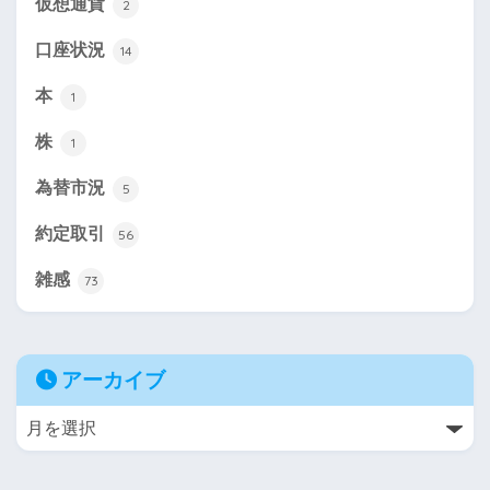
仮想通貨
2
口座状況
14
本
1
株
1
為替市況
5
約定取引
56
雑感
73
アーカイブ