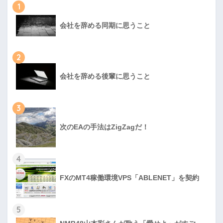
1
会社を辞める同期に思うこと
2
会社を辞める後輩に思うこと
3
次のEAの手法はZigZagだ！
4
FXのMT4稼働環境VPS「ABLENET」を契約
5