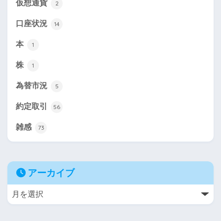
仮想通貨
2
口座状況
14
本
1
株
1
為替市況
5
約定取引
56
雑感
73
アーカイブ