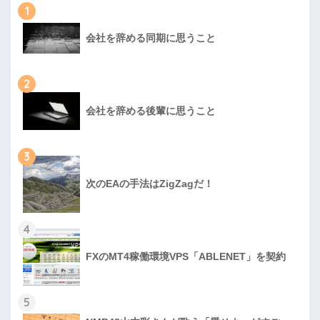
1
会社を辞める同期に思うこと
2
会社を辞める後輩に思うこと
3
次のEAの手法はZigZagだ！
4
FXのMT4稼働環境VPS「ABLENET」を契約
5