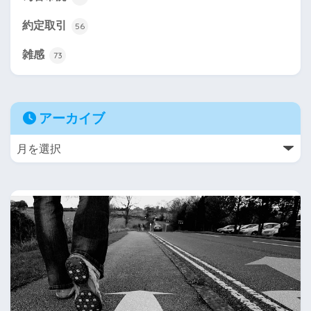
約定取引
56
雑感
73
アーカイブ