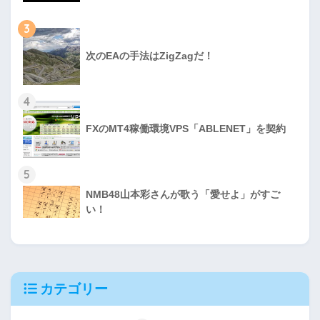
3
次のEAの手法はZigZagだ！
4
FXのMT4稼働環境VPS「ABLENET」を契約
5
NMB48山本彩さんが歌う「愛せよ」がすご
い！
カテゴリー