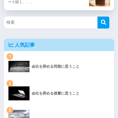
ード続く、、、
人気記事
1
会社を辞める同期に思うこと
2
会社を辞める後輩に思うこと
3